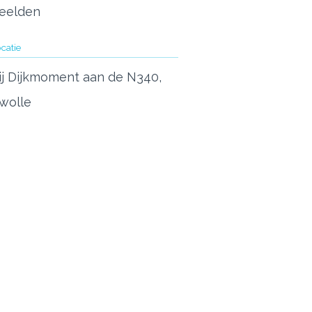
eelden
catie
ij Dijkmoment aan de N340,
wolle