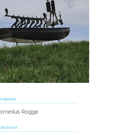
nstenaar
ornelius Rogge
jectsoort