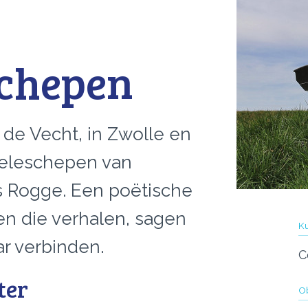
schepen
de Vecht, in Zwolle en
Zieleschepen van
s Rogge. Een poëtische
en die verhalen, sagen
Ku
r verbinden.
C
ter
Ob